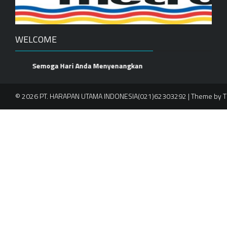
WELCOME
Semoga Hari Anda Menyenangkan
© 2026 PT. HARAPAN UTAMA INDONESIA(021)62303292 | Theme by
T