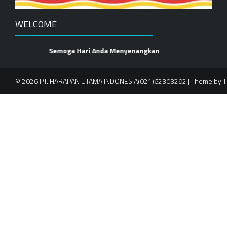
WELCOME
Semoga Hari Anda Menyenangkan
© 2026 PT. HARAPAN UTAMA INDONESIA(021)62303292 | Theme by
T