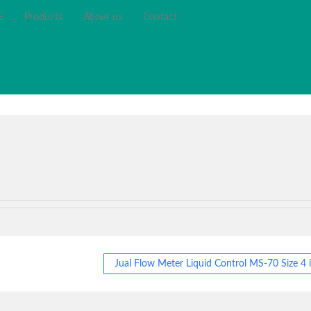
E
Products
About us
Contact
Jual Flow Meter Liquid Control MS-70 Size 4 