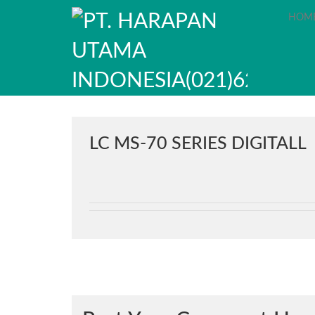
Skip
HOM
to
content
LC MS-70 SERIES DIGITALL
Navigasi
pos