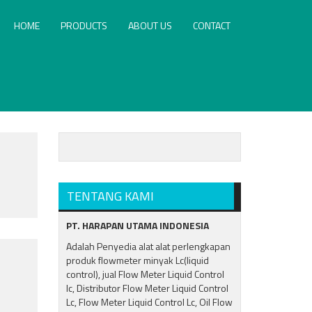
HOME
PRODUCTS
ABOUT US
CONTACT
TENTANG KAMI
PT. HARAPAN UTAMA INDONESIA
Adalah Penyedia alat alat perlengkapan
produk flowmeter minyak Lc(liquid
control), jual Flow Meter Liquid Control
lc, Distributor Flow Meter Liquid Control
Lc, Flow Meter Liquid Control Lc, Oil Flow